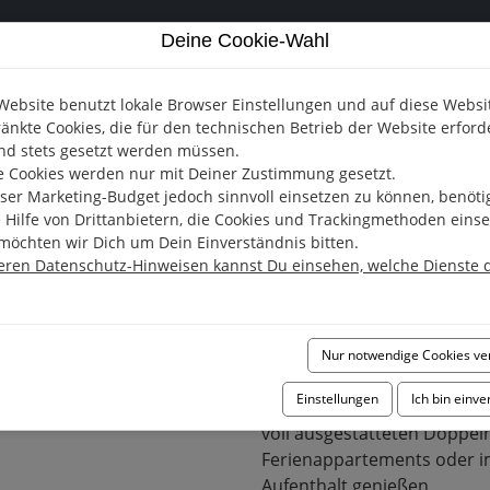
Deine Cookie-Wahl
raum
Website benutzt lokale Browser Einstellungen und auf diese Websi
änkte Cookies, die für den technischen Betrieb der Website erford
nd stets gesetzt werden müssen.
 Cookies werden nur mit Deiner Zustimmung gesetzt.
er Marketing-Budget jedoch sinnvoll einsetzen zu können, benöti
e Hilfe von Drittanbietern, die Cookies und Trackingmethoden einse
möchten wir Dich um Dein Einverständnis bitten.
eren Datenschutz-Hinweisen kannst Du einsehen, welche Dienste 
TIM
In einzigartiger Wasserlag
finden Sie hier Ferienappa
Nur notwendige Cookies v
Doppelhaushälften auf run
Einstellungen
Ich bin einv
Genießen Sie Ihren Urlaub 
voll ausgestatteten Doppelh
Ferienappartements oder im
Aufenthalt genießen.