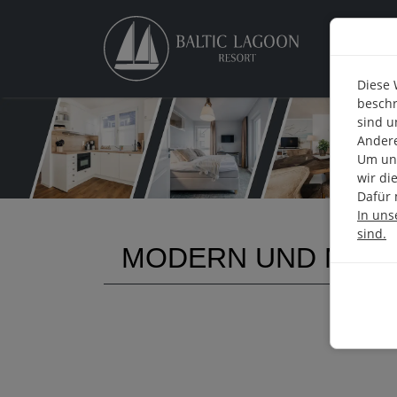
Zeit
Diese 
beschr
sind u
Andere
Um uns
wir di
Dafür 
In uns
sind.
MODERN UND MARI